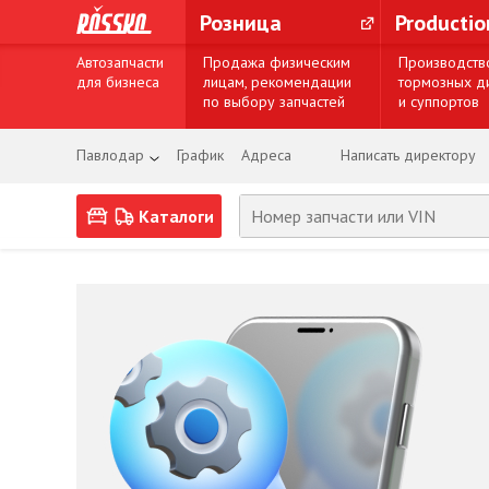
Розница
Producti
Автозапчасти
Продажа физическим
Производств
для бизнеса
лицам, рекомендации
тормозных д
по выбору запчастей
и суппортов
Павлодар
График
Адреса
Написать директору
Каталоги