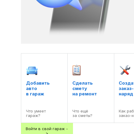
Добавить

Сделать

Создат
авто

смету

заказ-

в гараж
на ремонт
наряд
Что умеет

Что ещё

Как раб
гараж?
за сметы?
заказ-
Войти в свой гараж -
>