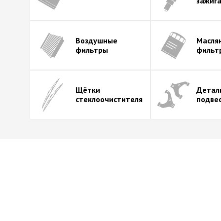
зажиг
Воздушные
Масля
фильтры
фильт
Щётки
Детал
стеклоочистителя
подве